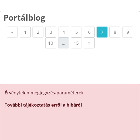
Portálblog
Előző oldal
1 oldal
2 oldal
3 oldal
4 oldal
5 oldal
6 oldal
7 oldal
8 oldal
9 old
«
1
2
3
4
5
6
7
8
9
10 oldal
15 oldal
Következő oldal
10
…
15
»
Érvénytelen megjegyzés-paraméterek
További tájékoztatás erről a hibáról