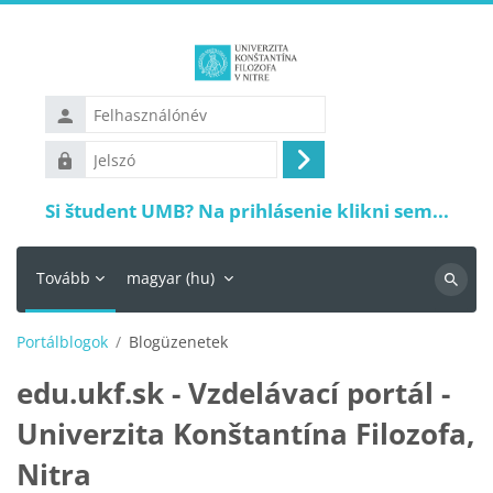
Tovább a fő tartalomhoz
Felhasználónév
Jelszó
Belépés
Si študent UMB? Na prihlásenie klikni sem...
Tovább
magyar ‎(hu)‎
Keresés
Portálblogok
Blogüzenetek
edu.ukf.sk - Vzdelávací portál -
Univerzita Konštantína Filozofa,
Nitra