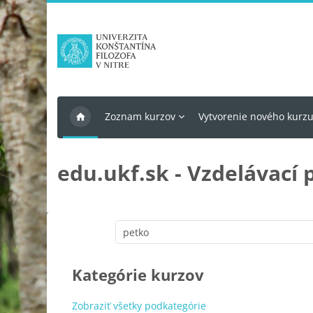
Preskočiť na hlavný obsah
Zoznam kurzov
Vytvorenie nového kurz
edu.ukf.sk - Vzdelávací 
Kategórie kurzov
Zobraziť všetky podkategórie