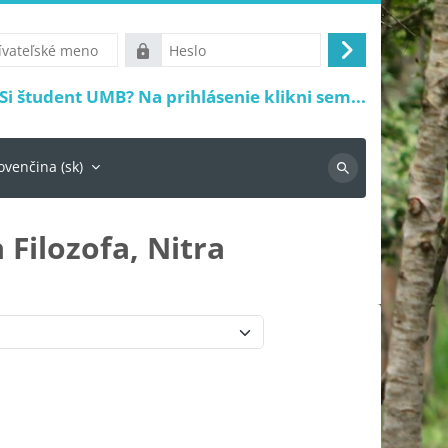
ké
Heslo
Prihlásiť
sa
Si študent UMB? Na prihlásenie klikni sem...
ovenčina ‎(sk)‎
Vyhľadávanie
 Filozofa, Nitra