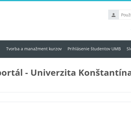
Používateľs
meno
u
Tvorba a manažment kurzov
Prihlásenie študentov UMB
Sl
portál - Univerzita Konštantína
Kategórie kurzov