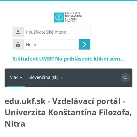
Preskočiť na hlavný obsah
Používateľské
meno
Heslo
Prihlásiť
sa
Si študent UMB? Na prihlásenie klikni sem...
Viac
Slovenčina ‎(sk)‎
Vyhľadá
edu.ukf.sk - Vzdelávací portál -
Univerzita Konštantína Filozofa,
Nitra