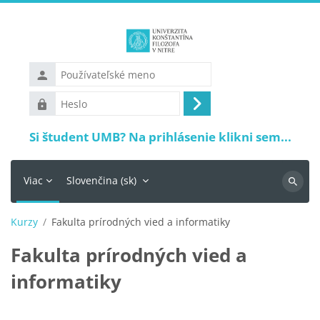
Preskočiť na hlavný obsah
Používateľské
meno
Heslo
Prihlásiť
sa
Si študent UMB? Na prihlásenie klikni sem...
Viac
Slovenčina ‎(sk)‎
Vyhľadá
Kurzy
Fakulta prírodných vied a informatiky
Fakulta prírodných vied a
informatiky