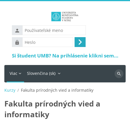
Preskočiť na hlavný obsah
Používateľské
meno
Heslo
Prihlásiť
sa
Si študent UMB? Na prihlásenie klikni sem...
Viac
Slovenčina ‎(sk)‎
Vyhľadá
Kurzy
Fakulta prírodných vied a informatiky
Fakulta prírodných vied a
informatiky