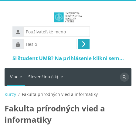
Preskočiť na hlavný obsah
Používateľské
meno
Heslo
Prihlásiť
sa
Si študent UMB? Na prihlásenie klikni sem...
Viac
Slovenčina ‎(sk)‎
Vyhľadá
Kurzy
Fakulta prírodných vied a informatiky
Fakulta prírodných vied a
informatiky