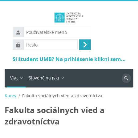
Preskočiť na hlavný obsah
Používateľské
meno
Heslo
Prihlásiť
sa
Si študent UMB? Na prihlásenie klikni sem...
Viac
Slovenčina ‎(sk)‎
Vyhľadá
Kurzy
Fakulta sociálnych vied a zdravotníctva
Fakulta sociálnych vied a
zdravotníctva