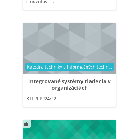
študentov r...
Kategória kurzu
Katedra techniky a informačných technológií
Integrované systémy riadenia v
organizáciách
KTIT/bPP24/22