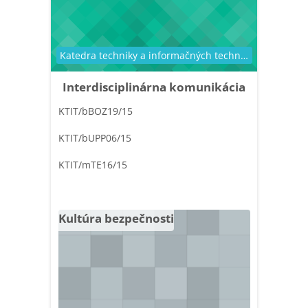
Kategória kurzu
Kategória kurzu
Katedra techniky a informačných technológií
Katedra techniky a informačných technológií
Interdisciplinárna komunikácia
KTIT/bBOZ19/15
KTIT/bUPP06/15
KTIT/mTE16/15
Kultúra bezpečnosti