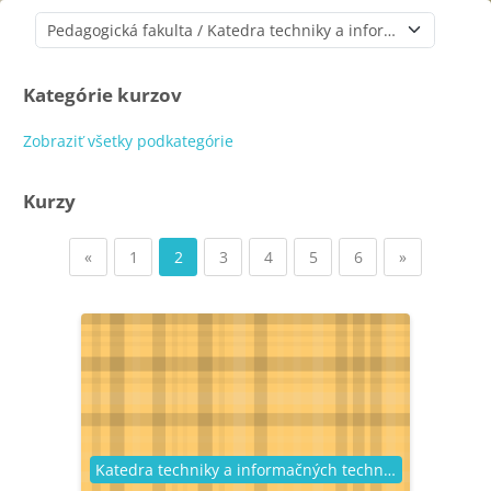
Kategórie kurzov
Kategórie kurzov
Zobraziť všetky podkategórie
Kurzy
Predchádzajúca stránka
Strana 1
Strana 2
Strana 3
Strana 4
Strana 5
Strana 6
Ďalšia strá
«
1
2
3
4
5
6
»
Kategória kurzu
Katedra techniky a informačných technológií