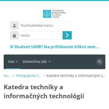
Preskočiť na hlavný obsah
Používateľské
meno
Heslo
Prihlásiť
sa
Si študent UMB? Na prihlásenie klikni sem...
Viac
Slovenčina ‎(sk)‎
Vyhľadá
Kurzy
Pedagogická fakulta
Katedra techniky a informačných technológií
Katedra techniky a
informačných technológií