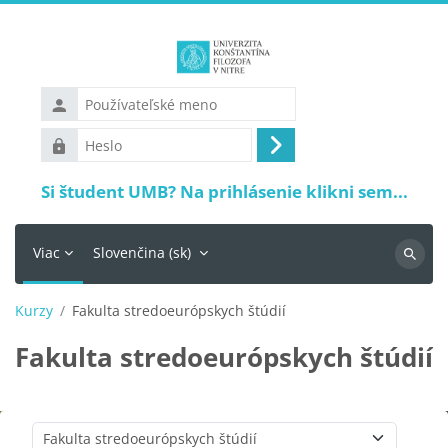
Preskočiť na hlavný obsah
Používateľské
meno
Heslo
Prihlásiť
sa
Si študent UMB? Na prihlásenie klikni sem...
Viac
Slovenčina ‎(sk)‎
Vyhľadá
Kurzy
Fakulta stredoeurópskych štúdií
Fakulta stredoeurópskych štúdií