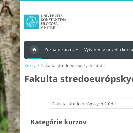
Preskočiť na hlavný obsah
Zoznam kurzov
Vytvorenie nového kurz
Kurzy
Fakulta stredoeurópskych štúdií
Fakulta stredoeurópskyc
Kategórie kurzov