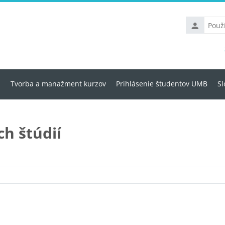
Používateľs
meno
u
Tvorba a manažment kurzov
Prihlásenie študentov UMB
Sl
h štúdií
Kategórie kurzov