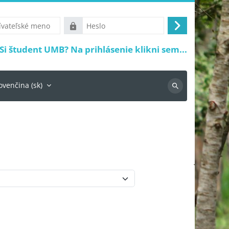
ké
Heslo
Prihlásiť
sa
Si študent UMB? Na prihlásenie klikni sem...
ovenčina ‎(sk)‎
Vyhľadávanie