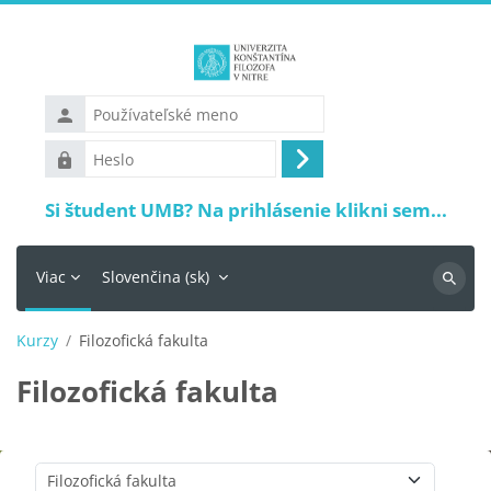
Preskočiť na hlavný obsah
Používateľské
meno
Heslo
Prihlásiť
sa
Si študent UMB? Na prihlásenie klikni sem...
Viac
Slovenčina ‎(sk)‎
Vyhľadá
Kurzy
Filozofická fakulta
Filozofická fakulta