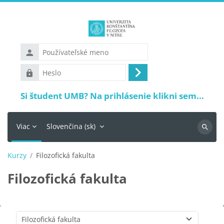
Preskočiť na hlavný obsah
Používateľské
meno
Heslo
Prihlásiť
sa
Si študent UMB? Na prihlásenie klikni sem...
Viac
Slovenčina ‎(sk)‎
Vyhľadá
Kurzy
Filozofická fakulta
Filozofická fakulta