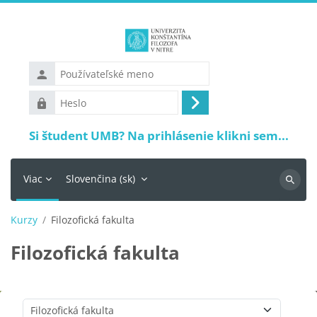
Preskočiť na hlavný obsah
Používateľské
meno
Heslo
Prihlásiť
sa
Si študent UMB? Na prihlásenie klikni sem...
Viac
Slovenčina ‎(sk)‎
Vyhľadá
Kurzy
Filozofická fakulta
Filozofická fakulta