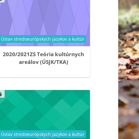
Kategória kurzu
Ústav stredoeurópskych jazykov a kultúr
2020/2021ZS Teória kultúrnych
areálov (ÚSJK/TKA)
Kategória kurzu
Ústav stredoeurópskych jazykov a kultúr