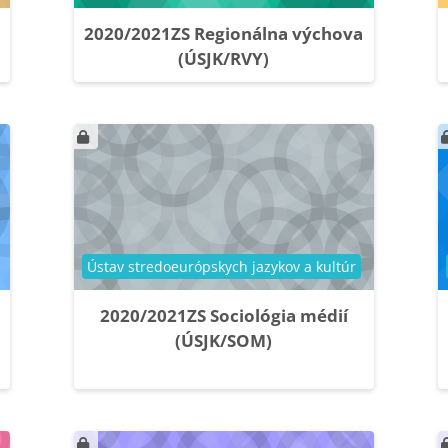
2020/2021ZS Regionálna výchova
(ÚSJK/RVY)
Kategória kurzu
Ústav stredoeurópskych jazykov a kultúr
2020/2021ZS Sociológia médií
(ÚSJK/SOM)