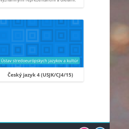
Kategória kurzu
Ústav stredoeurópskych jazykov a kultúr
Český jazyk 4 (USJK/CJ4/15)
23
lšia stránka
Bloky