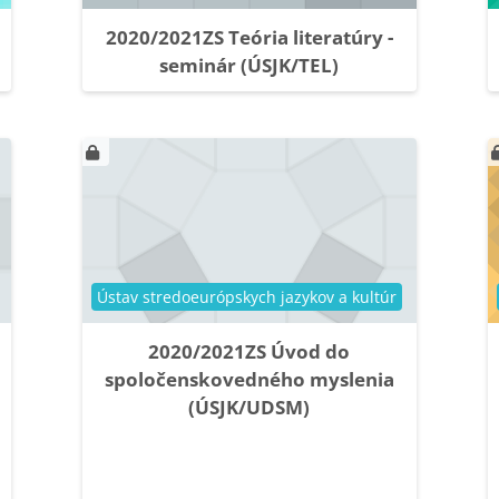
2020/2021ZS Teória literatúry -
seminár (ÚSJK/TEL)
Kategória kurzu
Ústav stredoeurópskych jazykov a kultúr
2020/2021ZS Úvod do
spoločenskovedného myslenia
(ÚSJK/UDSM)