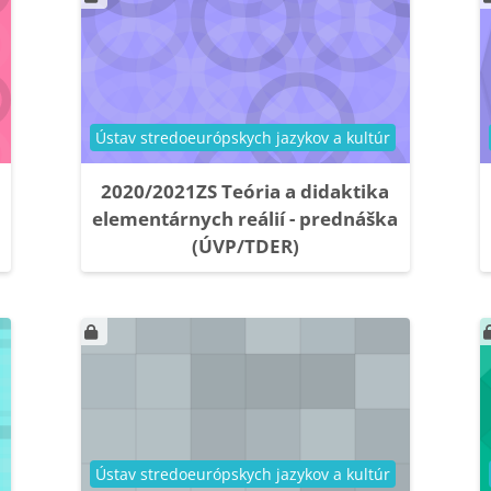
Kategória kurzu
Ústav stredoeurópskych jazykov a kultúr
2020/2021ZS Teória a didaktika
elementárnych reálií - prednáška
(ÚVP/TDER)
Kategória kurzu
Ústav stredoeurópskych jazykov a kultúr