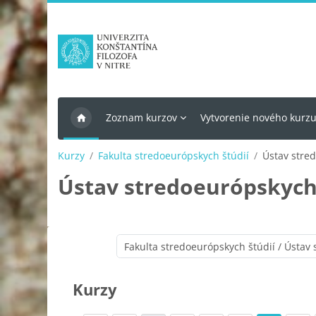
Preskočiť na hlavný obsah
Zoznam kurzov
Vytvorenie nového kurz
Kurzy
Fakulta stredoeurópskych štúdií
Ústav stre
Ústav stredoeurópskych 
Kurzy