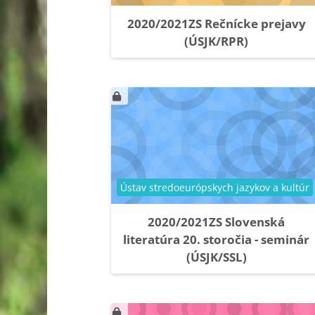
2020/2021ZS Rečnícke prejavy
(ÚSJK/RPR)
Kategória kurzu
Ústav stredoeurópskych jazykov a kultúr
2020/2021ZS Slovenská
literatúra 20. storočia - seminár
(ÚSJK/SSL)