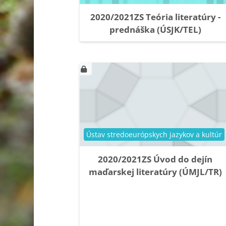
2020/2021ZS Teória literatúry -
prednáška (ÚSJK/TEL)
Kategória kurzu
Ústav stredoeurópskych jazykov a kultúr
2020/2021ZS Úvod do dejín
maďarskej literatúry (ÚMJL/TR)