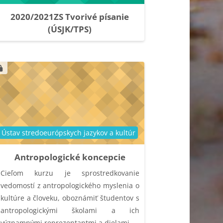
2020/2021ZS Tvorivé písanie
(ÚSJK/TPS)
Kategória kurzu
Ústav stredoeurópskych jazykov a kultúr
Antropologické koncepcie
Cieľom kurzu je sprostredkovanie
vedomostí z antropologického myslenia o
kultúre a človeku, oboznámiť študentov s
antropologickými školami a ich
významnými reprezentantmi a dielami.