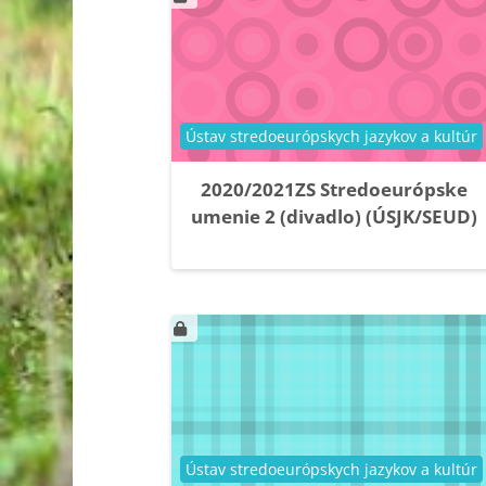
Kategória kurzu
Ústav stredoeurópskych jazykov a kultúr
2020/2021ZS Stredoeurópske
umenie 2 (divadlo) (ÚSJK/SEUD)
Kategória kurzu
Ústav stredoeurópskych jazykov a kultúr