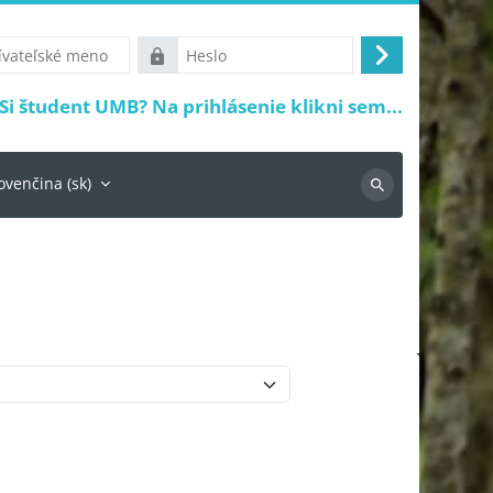
ké
Heslo
Prihlásiť
sa
Si študent UMB? Na prihlásenie klikni sem...
ovenčina ‎(sk)‎
Vyhľadávanie