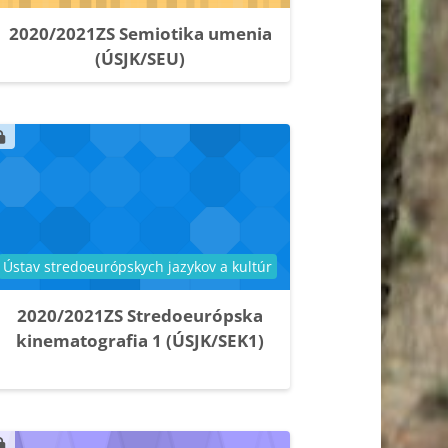
2020/2021ZS Semiotika umenia
(ÚSJK/SEU)
Kategória kurzu
Ústav stredoeurópskych jazykov a kultúr
2020/2021ZS Stredoeurópska
kinematografia 1 (ÚSJK/SEK1)