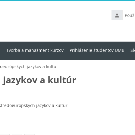
Používateľs
meno
u
Tvorba a manažment kurzov
Prihlásenie študentov UMB
Sl
doeurópskych jazykov a kultúr
jazykov a kultúr
Kategórie kurzov