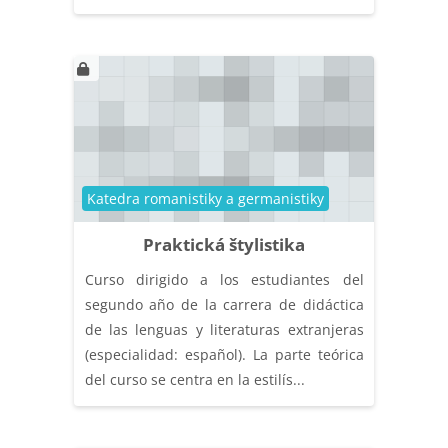
Kategória kurzu
Katedra romanistiky a germanistiky
Praktická štylistika
Curso dirigido a los estudiantes del
segundo año de la carrera de didáctica
de las lenguas y literaturas extranjeras
(especialidad: español). La parte teórica
del curso se centra en la estilís...