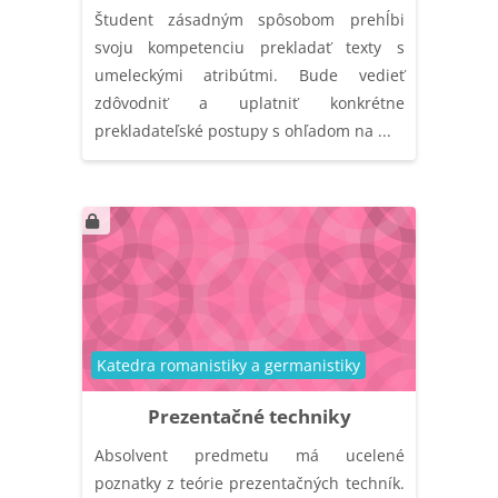
Študent zásadným spôsobom prehĺbi
svoju kompetenciu prekladať texty s
umeleckými atribútmi. Bude vedieť
zdôvodniť a uplatniť konkrétne
prekladateľské postupy s ohľadom na ...
Kategória kurzu
Katedra romanistiky a germanistiky
Prezentačné techniky
Absolvent predmetu má ucelené
poznatky z teórie prezentačných techník.