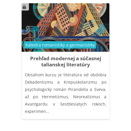
Kategória kurzu
Katedra romanistiky a germanistiky
Prehľad modernej a súčasnej
talianskej literatúry
Obsahom kurzu je literatúra od obdobia
Dekadentizmu a Krepuskolarizmu po
psychologický román Pirandella a Sveva,
až po Hermetizmus, Neorealizmus a
Avantgardu v šesťdesiatych rokoch,
experimen...