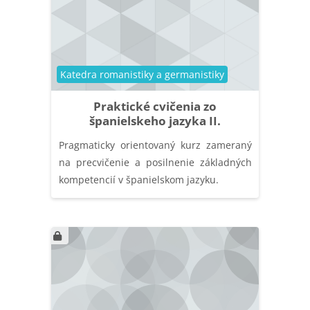
Kategória kurzu
Katedra romanistiky a germanistiky
Praktické cvičenia zo
španielskeho jazyka II.
Pragmaticky orientovaný kurz zameraný
na precvičenie a posilnenie základných
kompetencií v španielskom jazyku.