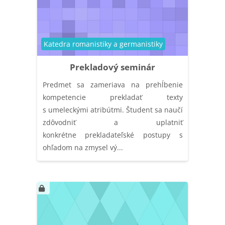
Kategória kurzu
Katedra romanistiky a germanistiky
Prekladový seminár
Predmet sa zameriava na prehĺbenie
kompetencie prekladať texty
s umeleckými atribútmi. Študent sa naučí
zdôvodniť a uplatniť
konkrétne prekladateľské postupy s
ohľadom na zmysel vý...