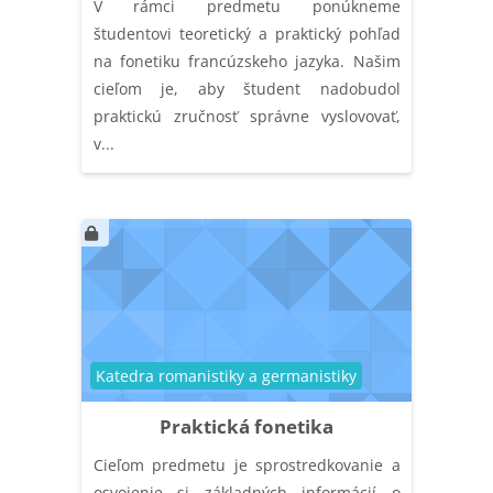
V rámci predmetu ponúkneme
študentovi teoretický a praktický pohľad
na fonetiku francúzskeho jazyka. Našim
cieľom je, aby študent nadobudol
praktickú zručnosť správne vyslovovať,
v...
Kategória kurzu
Katedra romanistiky a germanistiky
Praktická fonetika
Cieľom predmetu je sprostredkovanie a
osvojenie si základných informácií o