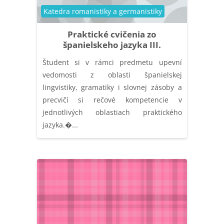
Kategória kurzu
Katedra romanistiky a germanistiky
Praktické cvičenia zo
španielskeho jazyka III.
Študent si v rámci predmetu upevní
vedomosti z oblasti španielskej
lingvistiky, gramatiky i slovnej zásoby a
precvičí si rečové kompetencie v
jednotlivých oblastiach praktického
jazyka.�...