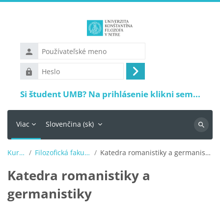
Preskočiť na hlavný obsah
Používateľské
meno
Heslo
Prihlásiť
sa
Si študent UMB? Na prihlásenie klikni sem...
Viac
Slovenčina ‎(sk)‎
Vyhľadá
Kurzy
Filozofická fakulta
Katedra romanistiky a germanistiky
Katedra romanistiky a
germanistiky