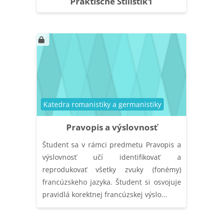
Praktische Stilistik1
Kategória kurzu
Katedra romanistiky a germanistiky
Pravopis a výslovnosť
Študent sa v rámci predmetu Pravopis a
výslovnosť učí identifikovať a
reprodukovať všetky zvuky (fonémy)
francúzskeho jazyka. Študent si osvojuje
pravidlá korektnej francúzskej výslo...