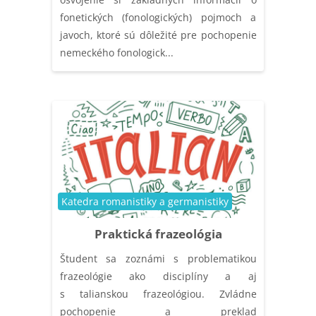
fonetických (fonologických) pojmoch a
javoch, ktoré sú dôležité pre pochopenie
nemeckého fonologick...
Kategória kurzu
Katedra romanistiky a germanistiky
Praktická frazeológia
Študent sa zoznámi s problematikou
frazeológie ako disciplíny a aj
s talianskou frazeológiou. Zvládne
pochopenie a preklad