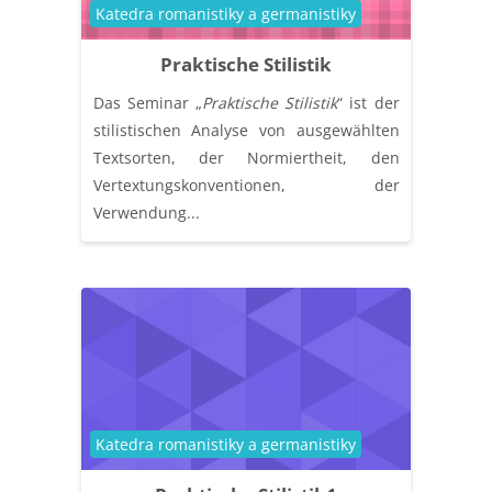
Kategória kurzu
Katedra romanistiky a germanistiky
Praktische Stilistik
Das Seminar „
Praktische Stilistik
“ ist der
stilistischen Analyse von ausgewählten
Textsorten, der Normiertheit, den
Vertextungskonventionen, der
Verwendung...
Kategória kurzu
Katedra romanistiky a germanistiky