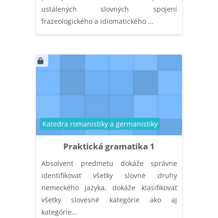
ustálených slovných spojení
frazeologického a idiomatického ...
Kategória kurzu
Katedra romanistiky a germanistiky
Praktická gramatika 1
Absolvent predmetu dokáže správne
identifikovať všetky slovné druhy
nemeckého jazyka, dokáže klasifikovať
všetky slovesné kategórie ako aj
kategórie...