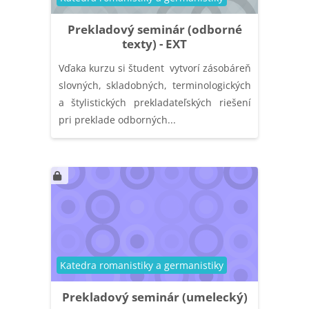
Prekladový seminár (odborné
texty) - EXT
Vďaka kurzu si študent vytvorí zásobáreň
slovných, skladobných, terminologických
a štylistických prekladateľských riešení
pri preklade odborných...
Kategória kurzu
Katedra romanistiky a germanistiky
Prekladový seminár (umelecký)