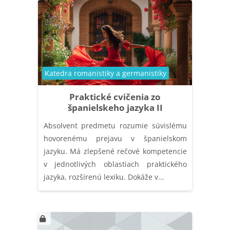
Kategória kurzu
Katedra romanistiky a germanistiky
Praktické cvičenia zo
španielskeho jazyka II
Absolvent predmetu rozumie súvislému
hovorenému prejavu v španielskom
jazyku. Má zlepšené rečové kompetencie
v jednotlivých oblastiach praktického
jazyka, rozšírenú lexiku. Dokáže v...