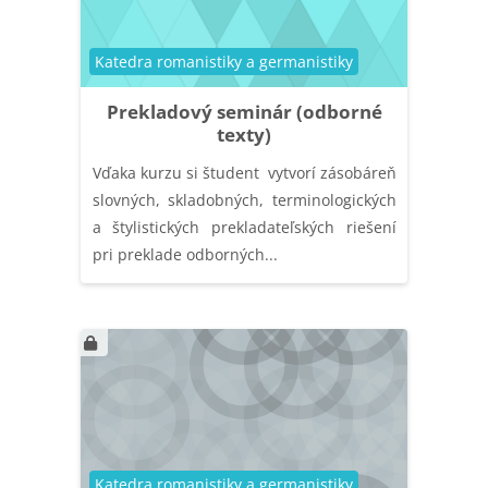
Kategória kurzu
Katedra romanistiky a germanistiky
Prekladový seminár (odborné
texty)
Vďaka kurzu si študent vytvorí zásobáreň
slovných, skladobných, terminologických
a štylistických prekladateľských riešení
pri preklade odborných...
Kategória kurzu
Katedra romanistiky a germanistiky