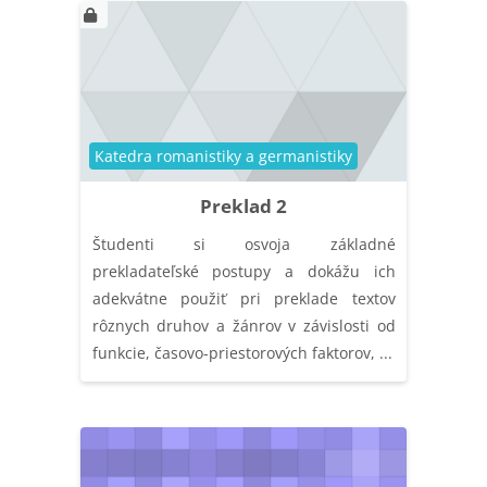
Kategória kurzu
Katedra romanistiky a germanistiky
Preklad 2
Študenti si osvoja základné
prekladateľské postupy a dokážu ich
adekvátne použiť pri preklade textov
rôznych druhov a žánrov v závislosti od
funkcie, časovo-priestorových faktorov, ...