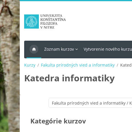
Preskočiť na hlavný obsah
Zoznam kurzov
Vytvorenie nového kurz
Kurzy
Fakulta prírodných vied a informatiky
Kated
Katedra informatiky
Kategórie kurzov