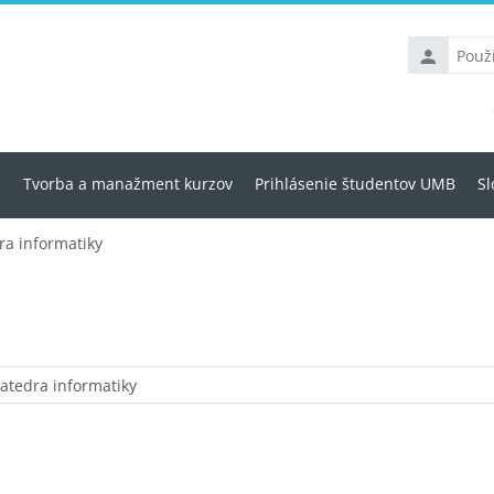
Používateľs
meno
u
Tvorba a manažment kurzov
Prihlásenie študentov UMB
Sl
ra informatiky
Kategórie kurzov