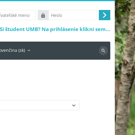
ké
Heslo
Prihlásiť
sa
Si študent UMB? Na prihlásenie klikni sem...
ovenčina ‎(sk)‎
Vyhľadávanie