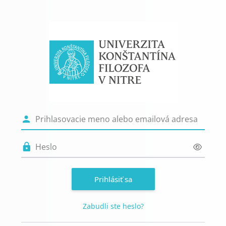
Preskočiť na hlavný obsah
Prihlásenie do e
Prihlasovacie meno alebo emailo
Heslo
Prihlásiť sa
Zabudli ste heslo?