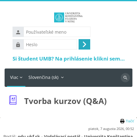
Preskočiť na hlavný obsah
Používateľské
meno
Heslo
Prihlásiť
sa
Si študent UMB? Na prihlásenie klikni sem...
Viac
Slovenčina ‎(sk)‎
Vyhľadá
Tvorba kurzov (Q&A)
Tlačiť
piatok, 7 augusta 2026, 00:52
Portál:
edu.ukf.sk - Vzdelávací portál - Univerzita Konštantína