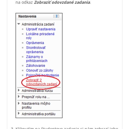
na odkaz
Zobraziť odovzdané zadania
.
Kliknutím na študentovo zadanie si nám zobrazí jeho