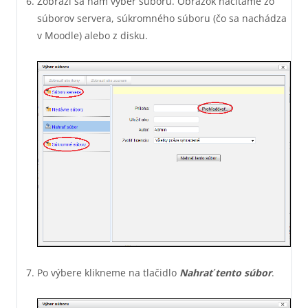
Zobrazí sa nám výber súboru. Obrázok načítame zo
súborov servera, súkromného súboru (čo sa nachádza
v Moodle) alebo z disku.
Po výbere klikneme na tlačidlo
Nahrať tento súbor
.