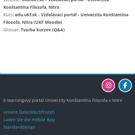
Konštantína Filozofa, Nitra
Kurs:
edu.ukf.sk - Vzdelávací portál - Univerzita Konštantína
Filozofa, Nitra (UKF Moodle)
Glossar:
Tvorba kurzov (Q&A)
Blöcke
Blöcke
Blöcke
Blöcke
E-learningový portál Univerzity Konštantína Filozofa v Nitre
Unsere Datenlöschfristen
Laden Sie die mobile App
Standarddesign