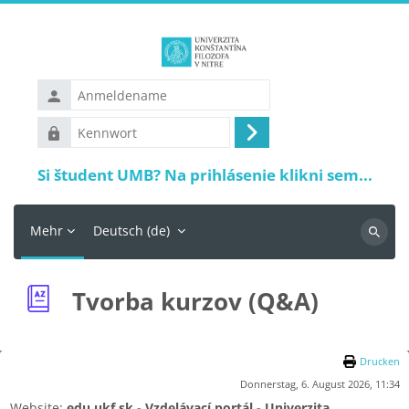
Zum Hauptinhalt
Anmeldename
Kennwort
Anmelden
Si študent UMB? Na prihlásenie klikni sem...
Mehr
Deutsch ‎(de)‎
Suchen
Tvorba kurzov (Q&A)
Drucken
Donnerstag, 6. August 2026, 11:34
Website:
edu.ukf.sk - Vzdelávací portál - Univerzita