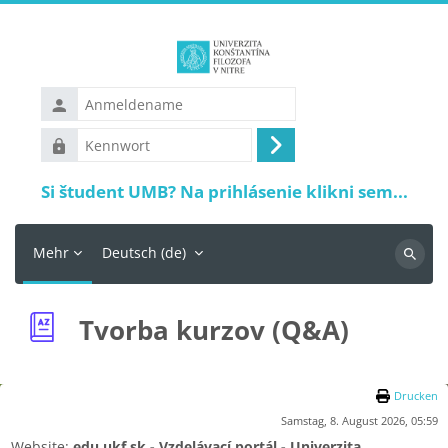
Zum Hauptinhalt
Anmeldename
Kennwort
Anmelden
Si študent UMB? Na prihlásenie klikni sem...
Mehr
Deutsch ‎(de)‎
Suchen
Tvorba kurzov (Q&A)
Drucken
Samstag, 8. August 2026, 05:59
Website:
edu.ukf.sk - Vzdelávací portál - Univerzita