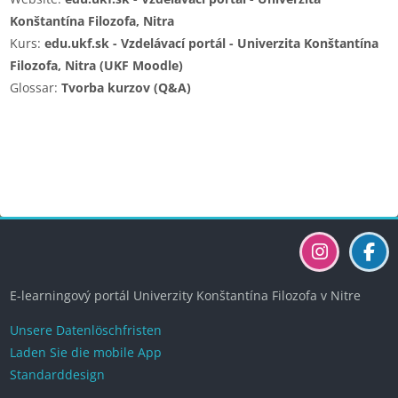
Konštantína Filozofa, Nitra
Kurs:
edu.ukf.sk - Vzdelávací portál - Univerzita Konštantína
Filozofa, Nitra (UKF Moodle)
Glossar:
Tvorba kurzov (Q&A)
Blöcke
Blöcke
Blöcke
Blöcke
E-learningový portál Univerzity Konštantína Filozofa v Nitre
Unsere Datenlöschfristen
Laden Sie die mobile App
Standarddesign