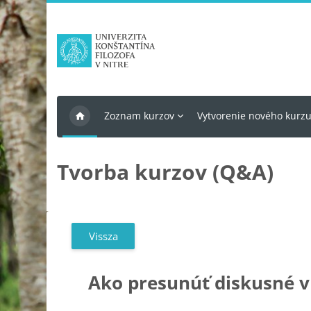
Tovább a fő tartalomhoz
Zoznam kurzov
Vytvorenie nového kurz
Tvorba kurzov (Q&A)
Vissza
Ako presunúť diskusné v