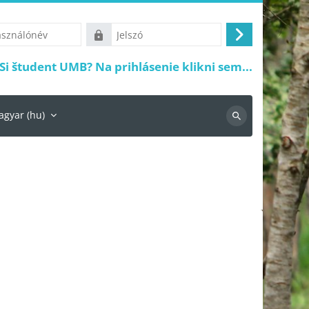
ónév
Jelszó
Belépés
Si študent UMB? Na prihlásenie klikni sem...
gyar ‎(hu)‎
Keresés