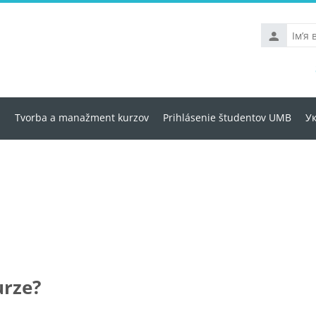
Ім’я
входу
u
Tvorba a manažment kurzov
Prihlásenie študentov UMB
Ук
urze?