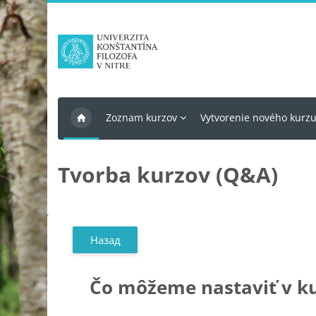
Перейти до головного вмісту
Zoznam kurzov
Vytvorenie nového kurz
Tvorba kurzov (Q&A)
Назад
Čo môžeme nastaviť v k