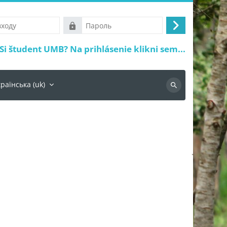
Пароль
Увійти
Si študent UMB? Na prihlásenie klikni sem...
раїнська ‎(uk)‎
Пошук