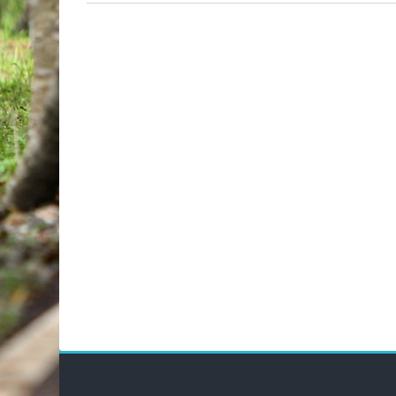
Блоки
Бло