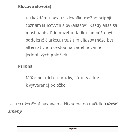
Kľúčové slovo(á)
Ku každému heslu v slovníku možno pripojiť
zoznam kľúčových slov (aliasov). Každý alias sa
musí napísať do nového riadku, nemôžu byť
oddelené čiarkou. Použitím aliasov môže byť
alternatívnou cestou na zadeﬁnovanie
jednotlivých položiek.
Príloha
Môžeme pridať obrázky, súbory a iné
k vytváranej položke.
4. Po ukončení nastavenia klikneme na tlačidlo
Uložiť
zmeny
.