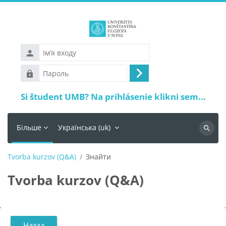
Перейти до головного вмісту
Ім’я
входу
Пароль
Увійти
Si študent UMB? Na prihlásenie klikni sem...
Більше
Українська ‎(uk)‎
Пошук
Tvorba kurzov (Q&A)
Знайти
Tvorba kurzov (Q&A)
Назад