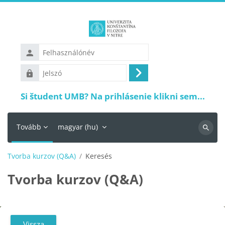
Tovább a fő tartalomhoz
Felhasználónév
Jelszó
Belépés
Si študent UMB? Na prihlásenie klikni sem...
Tovább
magyar ‎(hu)‎
Keresés
Tvorba kurzov (Q&A)
Keresés
Tvorba kurzov (Q&A)
Vissza