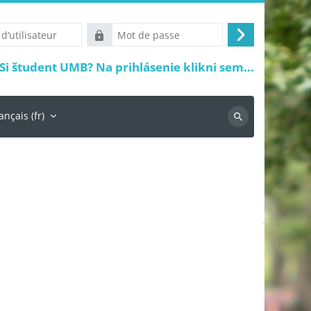
Mot
Connexion
r
de
Si študent UMB? Na prihlásenie klikni sem...
passe
ançais ‎(fr)‎
Recherche