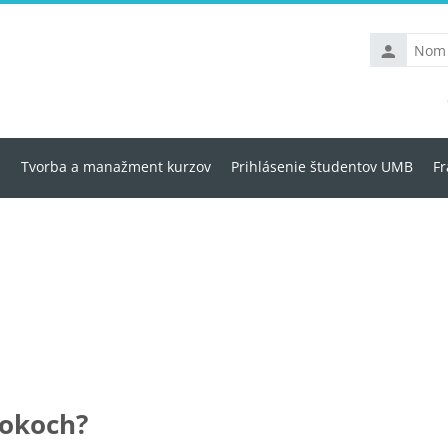
Nom
d’utilisateu
u
Tvorba a manažment kurzov
Prihlásenie študentov UMB
Fr
lokoch?