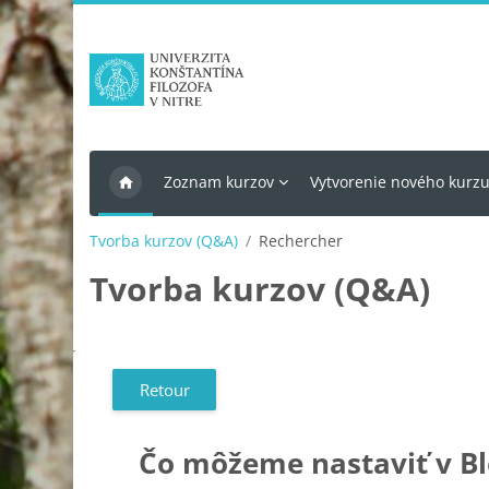
Passer au contenu principal
Zoznam kurzov
Vytvorenie nového kurz
Tvorba kurzov (Q&A)
Rechercher
Tvorba kurzov (Q&A)
Retour
Čo môžeme nastaviť v B