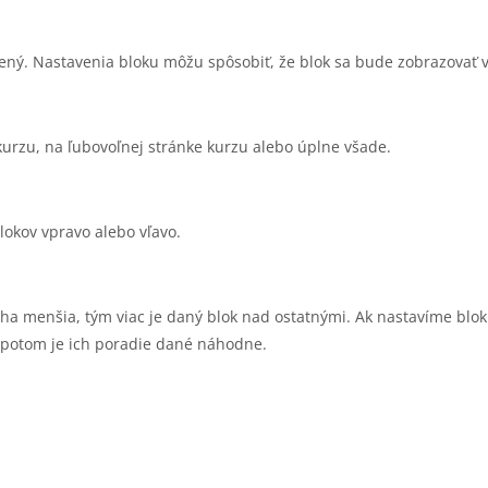
ený. Nastavenia bloku môžu spôsobiť, že blok sa bude zobrazovať v 
urzu, na ľubovoľnej stránke kurzu alebo úplne všade.
okov vpravo alebo vľavo.
 váha menšia, tým viac je daný blok nad ostatnými. Ak nastavíme bl
 potom je ich poradie dané náhodne.