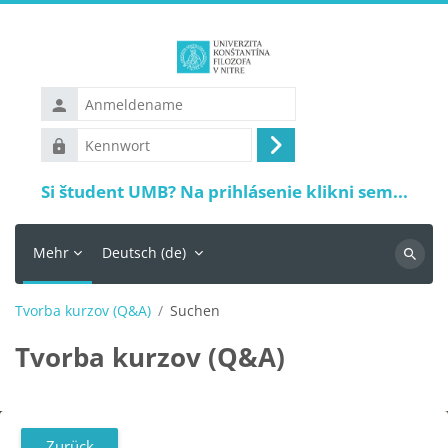
Zum Hauptinhalt
Anmeldename
Kennwort
Anmelden
Si študent UMB? Na prihlásenie klikni sem...
Mehr
Deutsch ‎(de)‎
Suchen
Tvorba kurzov (Q&A)
Suchen
Tvorba kurzov (Q&A)
Zurück