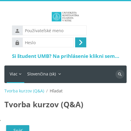
Preskočiť na hlavný obsah
Používateľské
meno
Heslo
Prihlásiť
sa
Si študent UMB? Na prihlásenie klikni sem...
Viac
Slovenčina ‎(sk)‎
Vyhľadá
Tvorba kurzov (Q&A)
Hľadať
Tvorba kurzov (Q&A)
Späť