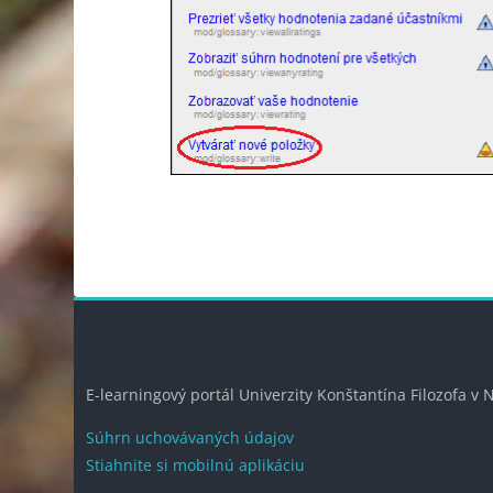
Bloky
Blok
E-learningový portál Univerzity Konštantína Filozofa v N
Súhrn uchovávaných údajov
Stiahnite si mobilnú aplikáciu