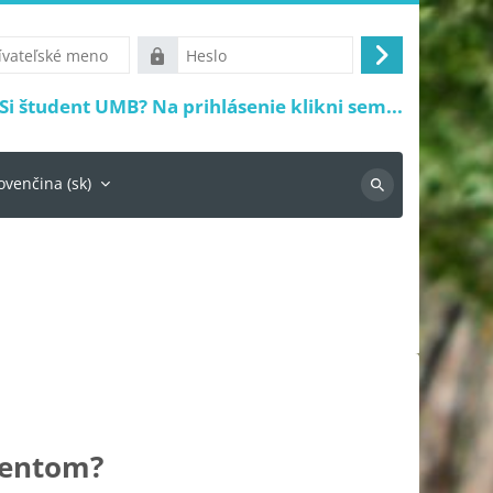
ké
Heslo
Prihlásiť
sa
Si študent UMB? Na prihlásenie klikni sem...
ovenčina ‎(sk)‎
Vyhľadávanie
dentom?