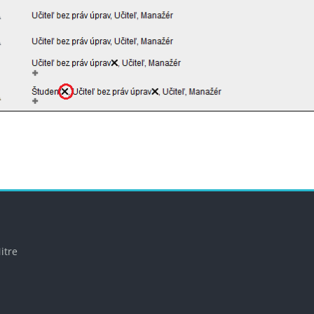
y
Bloky
itre