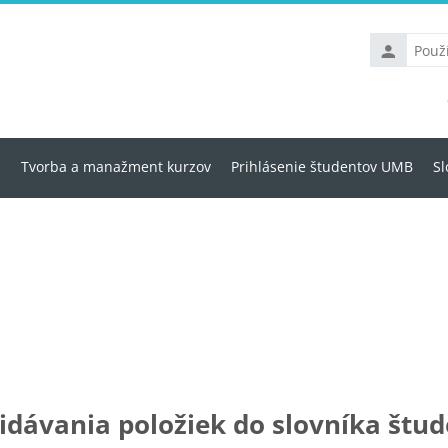
Používateľs
meno
u
Tvorba a manažment kurzov
Prihlásenie študentov UMB
Sl
ridávania položiek do slovníka štu