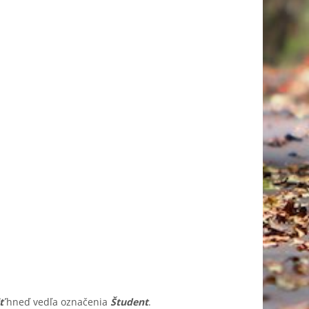
iť
hneď vedľa označenia
Študent
.