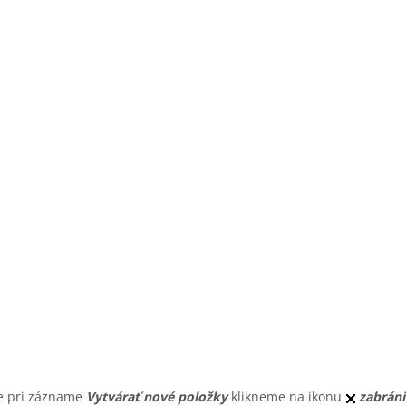
de pri zázname
Vytvárať nové položky
klikneme na ikonu
zabrán