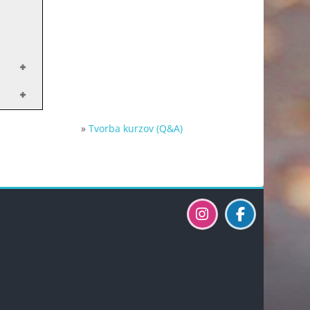
»
Tvorba kurzov (Q&A)
Bloky