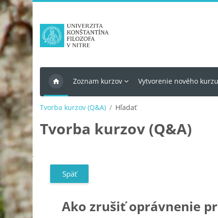
Preskočiť na hlavný obsah
Zoznam kurzov
Vytvorenie nového kurz
Tvorba kurzov (Q&A)
Hľadať
Tvorba kurzov (Q&A)
Späť
Ako zrušiť oprávnenie p