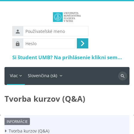
Preskočiť na hlavný obsah
Používateľské
meno
Heslo
Prihlásiť
sa
Si študent UMB? Na prihlásenie klikni sem...
Viac
Slovenčina ‎(sk)‎
Vyhľadá
Tvorba kurzov (Q&A)
Požiadavky na absolvovanie
Tvorba kurzov (Q&A)