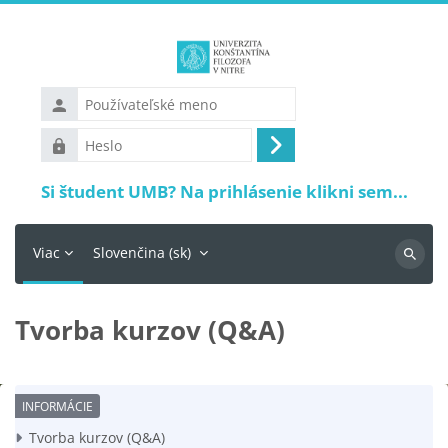
Preskočiť na hlavný obsah
Používateľské
meno
Heslo
Prihlásiť
sa
Si študent UMB? Na prihlásenie klikni sem...
Viac
Slovenčina ‎(sk)‎
Vyhľadá
Tvorba kurzov (Q&A)
Požiadavky na absolvovanie
Tvorba kurzov (Q&A)