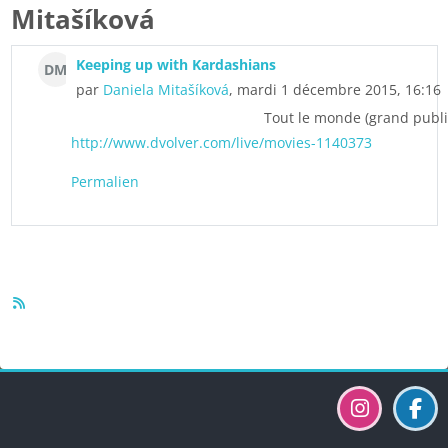
Mitašíková
Keeping up with Kardashians
DM
par
Daniela Mitašíková
, mardi 1 décembre 2015, 16:16
Tout le monde (grand publi
http://www.dvolver.com/live/movies-1140373
Permalien
Blocs
Blocs
Blocs
Blocs