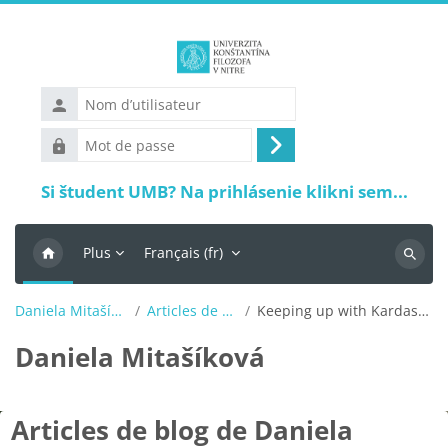
Passer au contenu principal
Nom
d’utilisateur
Mot
Connexion
de
Si študent UMB? Na prihlásenie klikni sem...
passe
Plus
Français ‎(fr)‎
Recher
Daniela Mitašíková
Articles de blog
Keeping up with Kardashians
Daniela Mitašíková
Articles de blog de Daniela