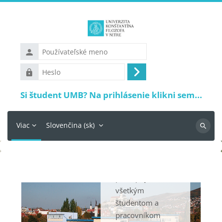
Preskočiť na hlavný obsah
Vitajte
Používateľské
meno
na EDU
Heslo
Prihlásiť
portáli
sa
Si študent UMB? Na prihlásenie klikni sem...
Univerzitný e-
learningový
Viac
Slovenčina ‎(sk)‎
portál slúži pre
Vyhľadá
podporu dennej i
externej formy
štúdia a je
Bloky
prístupný
všetkým
študentom a
pracovníkom