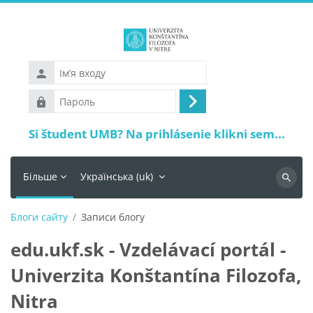
Перейти до головного вмісту
Ім’я
входу
Пароль
Увійти
Si študent UMB? Na prihlásenie klikni sem...
Більше
Українська ‎(uk)‎
Пошук
Блоги сайту
Записи блогу
edu.ukf.sk - Vzdelávací portál -
Univerzita Konštantína Filozofa,
Nitra