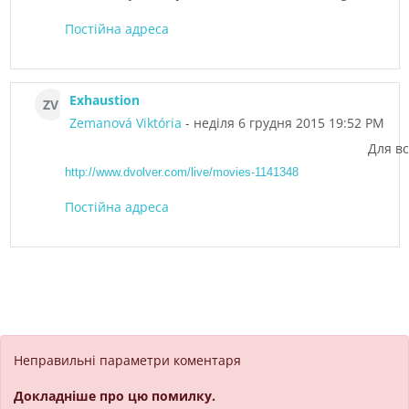
Постійна адреса
Exhaustion
ZV
Zemanová Viktória
- неділя 6 грудня 2015 19:52 PM
Для вс
http://www.dvolver.com/live/movies-1141348
Постійна адреса
Неправильні параметри коментаря
Докладніше про цю помилку.