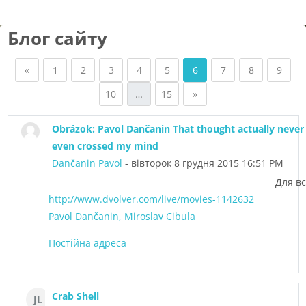
Блог сайту
Попередня сторінка
Сторінка 1
Сторінка 2
Сторінка 3
Сторінка 4
Сторінка 5
Сторінка 6
Сторінка 7
Сторінка 8
Сторі
«
1
2
3
4
5
6
7
8
9
Сторінка 10
Сторінка 15
Наступна сторінка
10
…
15
»
Obrázok: Pavol Dančanin That thought actually never
even crossed my mind
Dančanin Pavol
- вівторок 8 грудня 2015 16:51 PM
Для вс
http://www.dvolver.com/live/movies-1142632
Pavol Dančanin, Miroslav Cibula
Постійна адреса
Crab Shell
JL