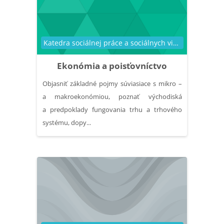
Kategória kurzu
Katedra sociálnej práce a sociálnych vied
Ekonómia a poisťovníctvo
Objasniť základné pojmy súviasiace s mikro –
a makroekonómiou, poznať východiská
a predpoklady fungovania trhu a trhového
systému, dopy...