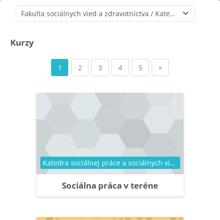
Kategórie kurzov
Kurzy
Strana 1
Strana 2
Strana 3
Strana 4
Strana 5
Ďalšia stránka
1
2
3
4
5
»
Kategória kurzu
Katedra sociálnej práce a sociálnych vied
Sociálna práca v teréne