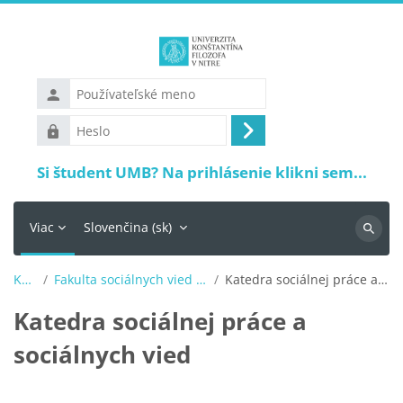
Preskočiť na hlavný obsah
Používateľské
meno
Heslo
Prihlásiť
sa
Si študent UMB? Na prihlásenie klikni sem...
Viac
Slovenčina ‎(sk)‎
Vyhľadá
Kurzy
Fakulta sociálnych vied a zdravotníctva
Katedra sociálnej práce a sociálnych vied
Katedra sociálnej práce a
sociálnych vied