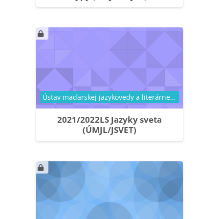
Kategória kurzu
Ústav maďarskej jazykovedy a literárnej vedy
2021/2022LS Jazyky sveta
(ÚMJL/JSVET)