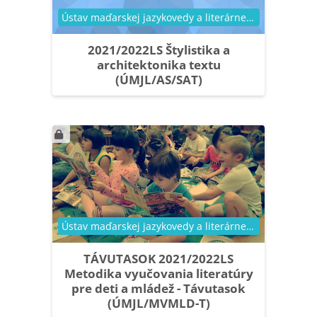
Kategória kurzu
Ústav maďarskej jazykovedy a literárnej vedy
2021/2022LS Štylistika a
architektonika textu
(ÚMJL/AS/SAT)
Kategória kurzu
Ústav maďarskej jazykovedy a literárnej vedy
TÁVUTASOK 2021/2022LS
Metodika vyučovania literatúry
pre deti a mládež - Távutasok
(ÚMJL/MVMLD-T)