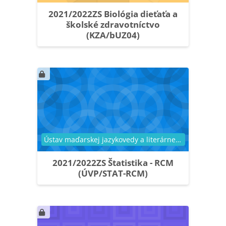
2021/2022ZS Biológia dieťaťa a
školské zdravotníctvo
(KZA/bUZ04)
Kategória kurzu
Ústav maďarskej jazykovedy a literárnej vedy
2021/2022ZS Štatistika - RCM
(ÚVP/STAT-RCM)