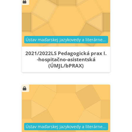
Kategória kurzu
Ústav maďarskej jazykovedy a literárnej vedy
2021/2022LS Pedagogická prax I.
-hospitačno-asistentská
(ÚMJL/bPRAX)
Kategória kurzu
Ústav maďarskej jazykovedy a literárnej vedy