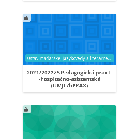
Kategória kurzu
Ústav maďarskej jazykovedy a literárnej vedy
2021/2022ZS Pedagogická prax I.
-hospitačno-asistentská
(ÚMJL/bPRAX)