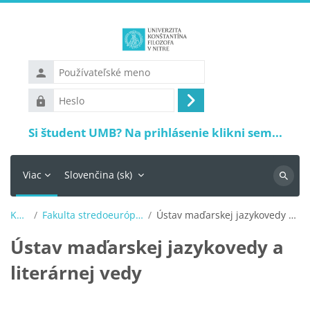
Preskočiť na hlavný obsah
Používateľské
meno
Heslo
Prihlásiť
sa
Si študent UMB? Na prihlásenie klikni sem...
Viac
Slovenčina ‎(sk)‎
Vyhľadá
Kurzy
Fakulta stredoeurópskych štúdií
Ústav maďarskej jazykovedy a literárnej vedy
Ústav maďarskej jazykovedy a
literárnej vedy