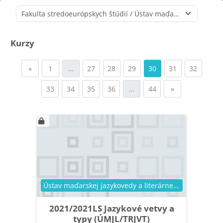
Kategórie kurzov
Kurzy
Predchádzajúca stránka
Strana 1
Strana 27
Strana 28
Strana 29
Strana 30
Strana 31
Strana 
«
1
…
27
28
29
30
31
32
Strana 33
Strana 34
Strana 35
Strana 36
Strana 44
Ďalšia stránka
33
34
35
36
…
44
»
Kategória kurzu
Ústav maďarskej jazykovedy a literárnej vedy
2021/2021LS Jazykové vetvy a
typy (ÚMJL/TRJVT)