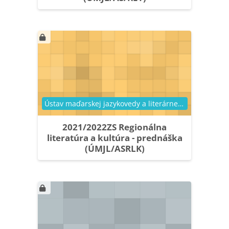
Kategória kurzu
Ústav maďarskej jazykovedy a literárnej vedy
2021/2022ZS Regionálna
literatúra a kultúra - prednáška
(ÚMJL/ASRLK)