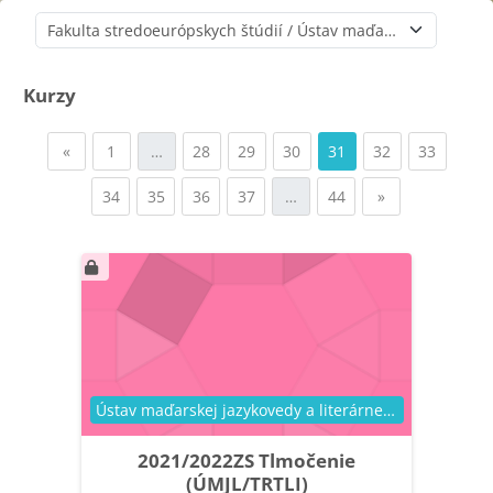
Kategórie kurzov
Kurzy
Predchádzajúca stránka
Strana 1
Strana 28
Strana 29
Strana 30
Strana 31
Strana 32
Strana 
«
1
…
28
29
30
31
32
33
Strana 34
Strana 35
Strana 36
Strana 37
Strana 44
Ďalšia stránka
34
35
36
37
…
44
»
Kategória kurzu
Ústav maďarskej jazykovedy a literárnej vedy
2021/2022ZS Tlmočenie
(ÚMJL/TRTLI)