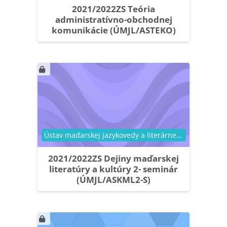
2021/2022ZS Teória
administratívno-obchodnej
komunikácie (ÚMJL/ASTEKO)
Kategória kurzu
Ústav maďarskej jazykovedy a literárnej vedy
2021/2022ZS Dejiny maďarskej
literatúry a kultúry 2- seminár
(ÚMJL/ASKML2-S)