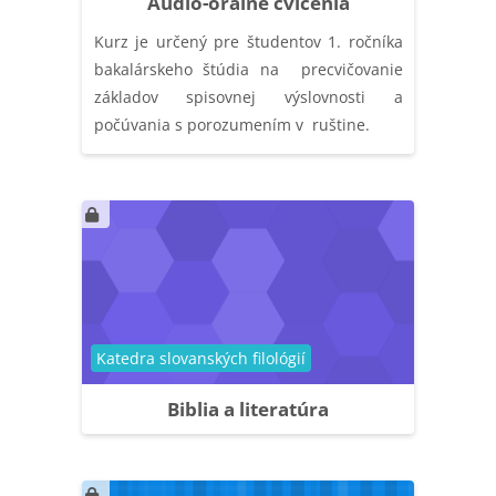
Audio-orálne cvičenia
Kurz je určený pre študentov 1. ročníka
bakalárskeho štúdia na precvičovanie
základov spisovnej výslovnosti a
počúvania s porozumením v ruštine.
Catégorie de cours
Katedra slovanských filológií
Biblia a literatúra