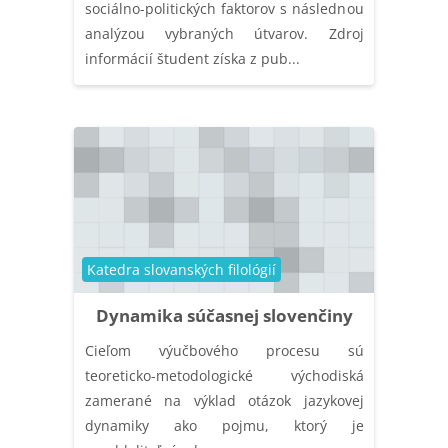
sociálno-politických faktorov s následnou
analýzou vybraných útvarov. Zdroj
informácií študent získa z pub...
Catégorie de cours
Katedra slovanských filológií
Dynamika súčasnej slovenčiny
Cieľom výučbového procesu sú
teoreticko-metodologické východiská
zamerané na výklad otázok jazykovej
dynamiky ako pojmu, ktorý je