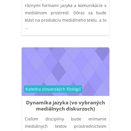
rôznymi formami jazyka a komunikácie v
mediálnom prostredí. Dôraz sa bude
klásť na produkciu mediálneho textu, a to
...
Catégorie de cours
Katedra slovanských filológií
Dynamika jazyka (vo vybraných
mediálnych diskurzoch)
Cieľom disciplíny bude vnímanie
mediálnych textov prostredníctvom