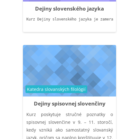
Dejiny slovenského jazyka
Kurz Dejiny slovenského jazyka je zameraný na kľúčo
Catégorie de cours
Katedra slovanských filológií
Dejiny spisovnej slovenčiny
Kurz poskytuje stručné poznatky o
spisovnej slovenčine v 9. – 11. storočí,
kedy vzniká ako samostatný slovanský
jazyk, pričom sa naplno konštituuje v 12.