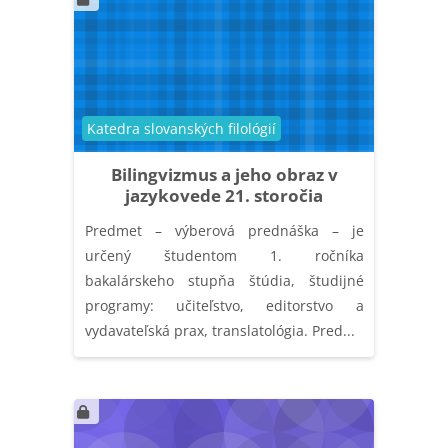
Catégorie de cours
Katedra slovanských filológií
Bilingvizmus a jeho obraz v
jazykovede 21. storočia
Predmet – výberová prednáška – je
určený študentom 1. ročníka
bakalárskeho stupňa štúdia, študijné
programy: učiteľstvo, editorstvo a
vydavateľská prax, translatológia. Pred...