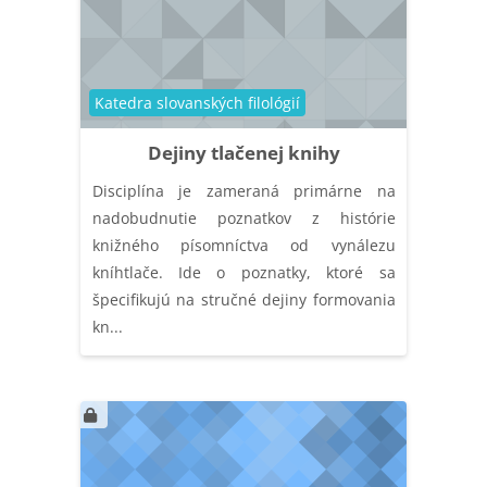
Catégorie de cours
Katedra slovanských filológií
Dejiny tlačenej knihy
Disciplína je zameraná primárne na
nadobudnutie poznatkov z histórie
knižného písomníctva od vynálezu
kníhtlače. Ide o poznatky, ktoré sa
špecifikujú na stručné dejiny formovania
kn...