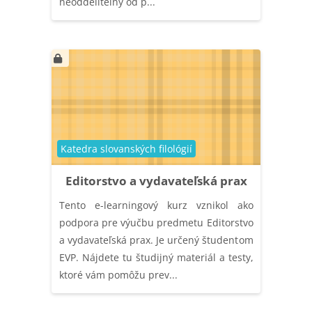
neoddeliteľný od p...
Catégorie de cours
Katedra slovanských filológií
Editorstvo a vydavateľská prax
Tento e-learningový kurz vznikol ako
podpora pre výučbu predmetu Editorstvo
a vydavateľská prax. Je určený študentom
EVP. Nájdete tu študijný materiál a testy,
ktoré vám pomôžu prev...