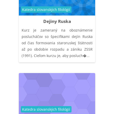
Catégorie de cours
Katedra slovanských filológií
Dejiny Ruska
Kurz je zameraný na oboznámenie
poslucháčov so špecifikami dejín Ruska
od čias formovania staroruskej štátnosti
až po obdobie rozpadu a zániku ZSSR
(1991). Cieľom kurzu je, aby posluch�...
Catégorie de cours
Katedra slovanských filológií