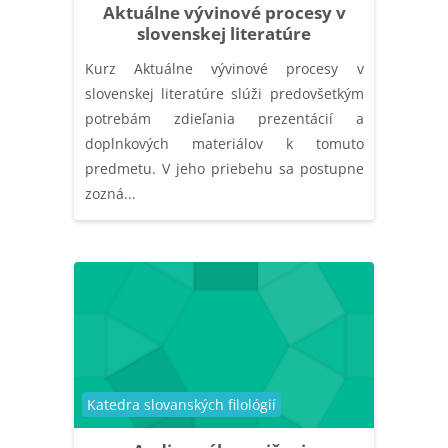
Aktuálne vývinové procesy v
slovenskej literatúre
Kurz Aktuálne vývinové procesy v
slovenskej literatúre slúži predovšetkým
potrebám zdieľania prezentácií a
doplnkových materiálov k tomuto
predmetu. V jeho priebehu sa postupne
zozná...
Catégorie de cours
Katedra slovanských filológií