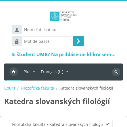
Passer au contenu principal
Nom
d’utilisateur
Mot
Connexion
de
Si študent UMB? Na prihlásenie klikni sem...
passe
Plus
Français ‎(fr)‎
Recher
Cours
Filozofická fakulta
Katedra slovanských filológií
Katedra slovanských filológií