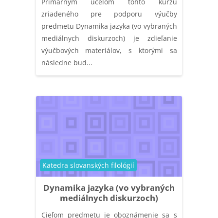
Primárnym účelom tohto kurzu
zriadeného pre podporu výučby
predmetu Dynamika jazyka (vo vybraných
mediálnych diskurzoch) je zdieľanie
výučbových materiálov, s ktorými sa
následne bud...
Catégorie de cours
Katedra slovanských filológií
Dynamika jazyka (vo vybraných
mediálnych diskurzoch)
Cieľom predmetu je oboznámenie sa s