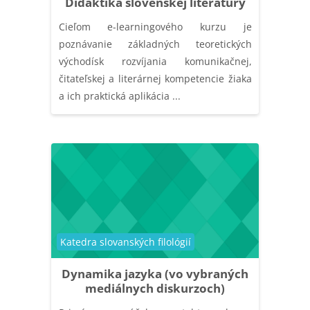
Didaktika slovenskej literatúry
Cieľom e-learningového kurzu je
poznávanie základných teoretických
východísk rozvíjania komunikačnej,
čitateľskej a literárnej kompetencie žiaka
a ich praktická aplikácia ...
Catégorie de cours
Katedra slovanských filológií
Dynamika jazyka (vo vybraných
mediálnych diskurzoch)