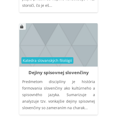
storočí, čo je eš...
Catégorie de cours
Katedra slovanských filológií
Dejiny spisovnej slovenčiny
Predmetom disciplíny je história
formovania slovenčiny ako kultúrneho a
spisovného jazyka. Sumarizuje a
analyzuje tzv. vonkajšie dejiny spisovnej
slovenčiny so zameraním na charak...