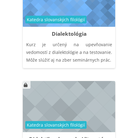
Catégorie de cours
Katedra slovanských filológií
Dialektológia
Kurz je určený na upevňovanie
vedomostí z dialektológie a na testovanie.
Môže slúžiť aj na zber seminárnych prác.
Catégorie de cours
Katedra slovanských filológií