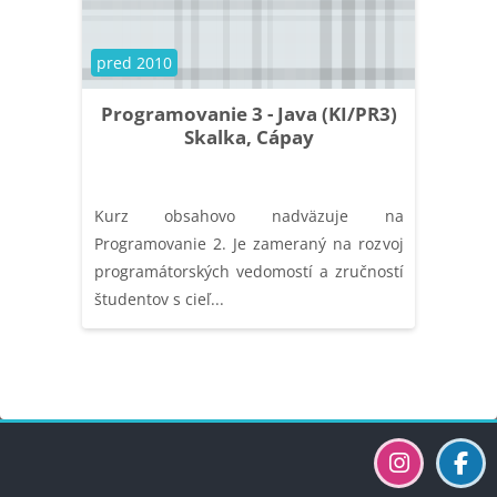
Kategória kurzu
pred 2010
Programovanie 3 - Java (KI/PR3)
Skalka, Cápay
Kurz obsahovo nadväzuje na
Programovanie 2. Je zameraný na rozvoj
programátorských vedomostí a zručností
študentov s cieľ...
Bloky
Bloky
Bloky
Bloky