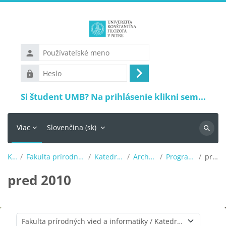
Preskočiť na hlavný obsah
Používateľské
meno
Heslo
Prihlásiť
sa
Si študent UMB? Na prihlásenie klikni sem...
Viac
Slovenčina ‎(sk)‎
Vyhľadá
Kurzy
Fakulta prírodných vied a informatiky
Katedra informatiky
Archív (do 2022)
Programovanie Java
pred 2010
pred 2010