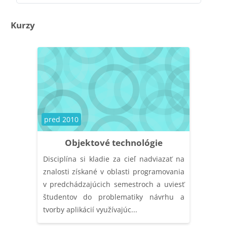
Kategórie kurzov
Kurzy
Kategória kurzu
pred 2010
Objektové technológie
Disciplína si kladie za cieľ nadviazať na
znalosti získané v oblasti programovania
v predchádzajúcich semestroch a uviesť
študentov do problematiky návrhu a
tvorby aplikácií využívajúc...