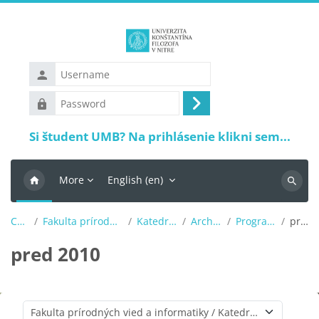
Skip to main content
Username
Password
Log
in
Si študent UMB? Na prihlásenie klikni sem...
More
English ‎(en)‎
Search
Courses
Fakulta prírodných vied a informatiky
Katedra informatiky
Archív (do 2022)
Programovanie Java
pred 2010
pred 2010