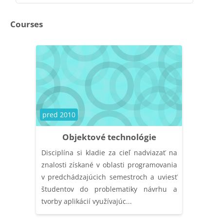
Course categories
Courses
Course category
pred 2010
Objektové technológie
Disciplína si kladie za cieľ nadviazať na
znalosti získané v oblasti programovania
v predchádzajúcich semestroch a uviesť
študentov do problematiky návrhu a
tvorby aplikácií využívajúc...