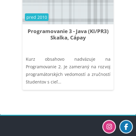
Course category
pred 2010
Programovanie 3 - Java (KI/PR3)
Skalka, Cápay
Kurz obsahovo nadväzuje na
Programovanie 2. Je zameraný na rozvoj
programátorských vedomostí a zručností
študentov s cieľ...
Blocks
Blocks
Blocks
Blocks