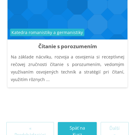
Kategória kurzu
Katedra romanistiky a germanistiky
Čítanie s porozumením
Na základe nácviku, rozvoja a osvojenia si receptívnej
rečovej zručnosti čítanie s porozumením, vedomým
využívaním osvojených techník a stratégií pri čítaní,
využitím rôznych ...
Späť na
«
Ďalší
Kurz
Predchádzajúci
»