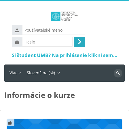
Preskočiť na hlavný obsah
Používateľské
meno
Heslo
Prihlásiť
sa
Si študent UMB? Na prihlásenie klikni sem...
Viac
Slovenčina ‎(sk)‎
Vyhľadá
Informácie o kurze