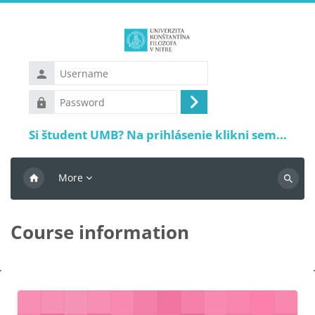
Skip to main content
Username
Password
Log
in
Si študent UMB? Na prihlásenie klikni sem...
More
Search
Course information