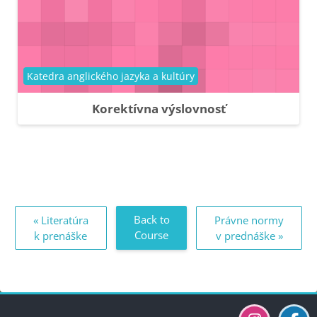
Course category
Katedra anglického jazyka a kultúry
Korektívna výslovnosť
Back to
« Literatúra
Právne normy
Course
k prenáške
v prednáške »
Blocks
Blocks
Blocks
Blocks