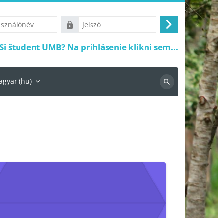
ónév
Jelszó
Belépés
Si študent UMB? Na prihlásenie klikni sem...
gyar ‎(hu)‎
Keresés