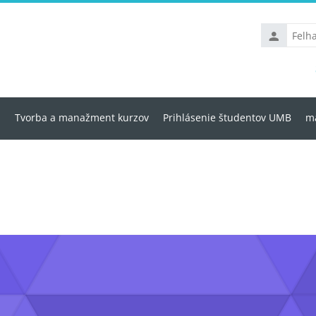
Felhasznál
u
Tvorba a manažment kurzov
Prihlásenie študentov UMB
ma