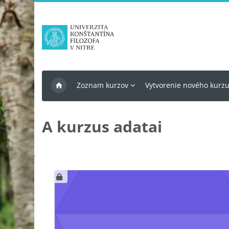
Tovább a fő tartalomhoz
Zoznam kurzov
Vytvorenie nového kurz
A kurzus adatai