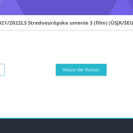
021/2022LS Stredoeurópske umenie 3 (film) (ÚSJK/SEU
Vissza ide: Kurzus
kkok
Blokkok