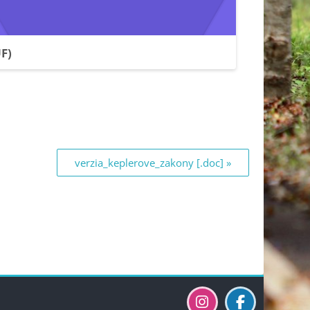
F)
verzia_keplerove_zakony [.doc] »
Blokkok