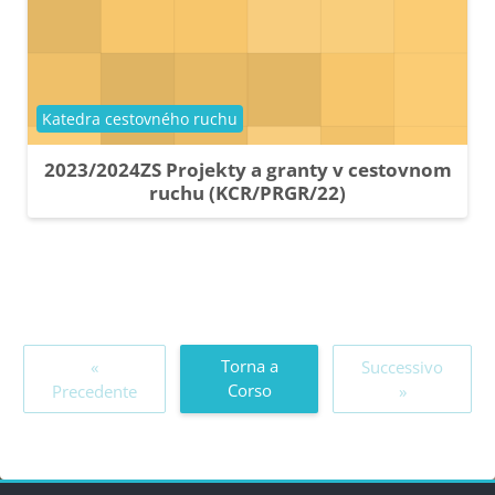
Categoria di corsi
Katedra cestovného ruchu
2023/2024ZS Projekty a granty v cestovnom
ruchu (KCR/PRGR/22)
Torna a
«
Successivo
Corso
Precedente
»