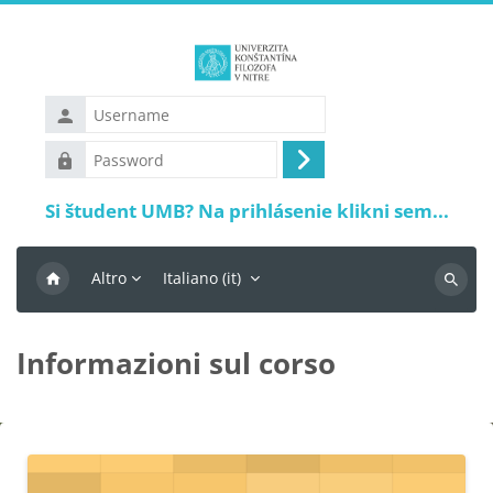
Vai al contenuto principale
Username
Password
Login
Si študent UMB? Na prihlásenie klikni sem...
Altro
Italiano ‎(it)‎
Ricerca
Informazioni sul corso