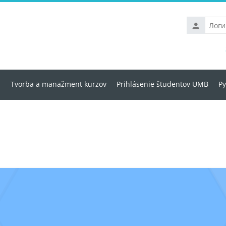
Логин
u
Tvorba a manažment kurzov
Prihlásenie študentov UMB
Ру