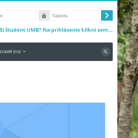
Пароль
Вход
Si študent UMB? Na prihlásenie klikni sem...
сский ‎(ru)‎
Поиск