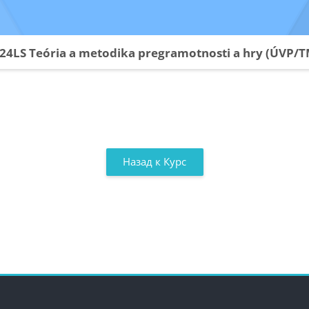
24LS Teória a metodika pregramotnosti a hry (ÚVP/
Назад к Курс
ки
Блоки