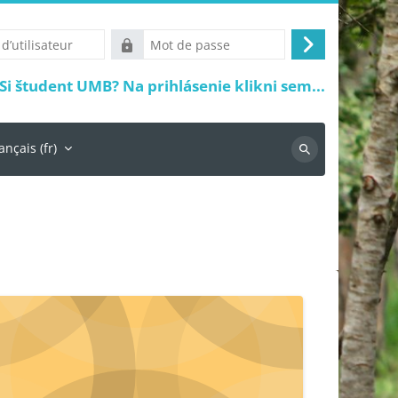
Mot
Connexion
r
de
Si študent UMB? Na prihlásenie klikni sem...
passe
ançais ‎(fr)‎
Recherche