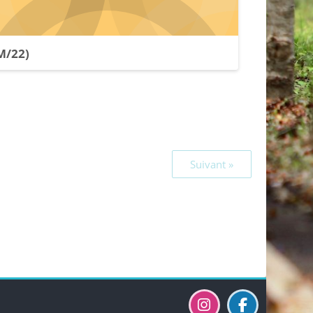
M/22)
Suivant »
Blocs