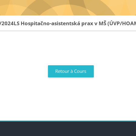
/2024LS Hospitačno-asistentská prax v MŠ (ÚVP/HOA
Retour à Cours
s
Blocs