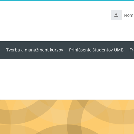
Nom
d’utilisateu
u
Tvorba a manažment kurzov
Prihlásenie študentov UMB
Fr