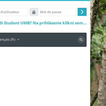
Mot
Connexion
r
de
Si študent UMB? Na prihlásenie klikni sem...
passe
ançais ‎(fr)‎
Recherche