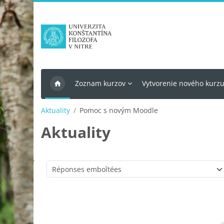
Passer au contenu principal
Zoznam kurzov
Vytvorenie nového kurz
Aktuality
Pomoc s novým Moodle
Aktuality
Type d’affichage