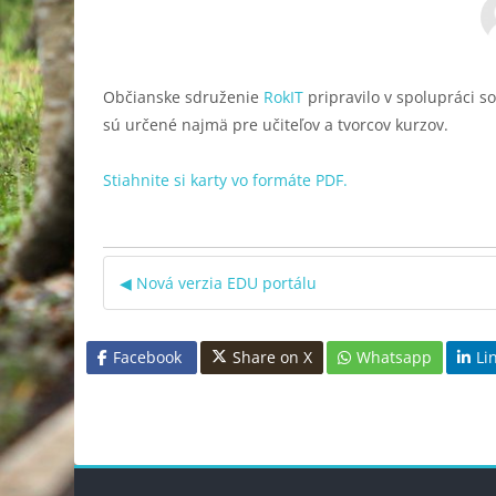
Občianske sdruženie
RokIT
pripravilo v spolupráci 
sú určené najmä pre učiteľov a tvorcov kurzov.
Stiahnite si karty vo formáte PDF.
◀︎ Nová verzia EDU portálu
Facebook
Share on X
Whatsapp
Li
Blocs
Bloc