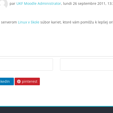
Nombre de réponses : 0
par
UKF Moodle Administrator
,
lundi 26 septembre 2011, 13:
so serverom
Linux v škole
súbor kariet, ktoré vám pomôžu k lepšej or
nkedIn
pinterest
s
Blocs