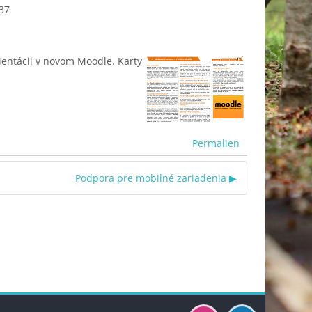
37
ientácii v novom Moodle. Karty
Permalien
Podpora pre mobilné zariadenia ▶︎
Blocs