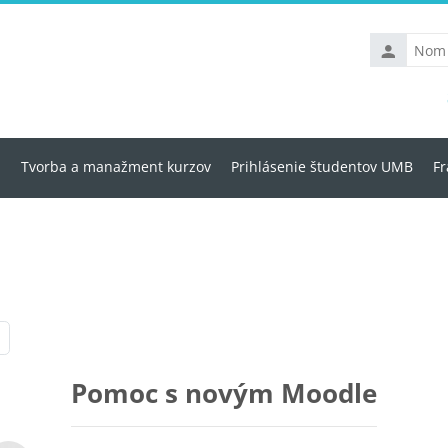
Nom
d’utilisateu
u
Tvorba a manažment kurzov
Prihlásenie študentov UMB
Fr
Pomoc s novým Moodle