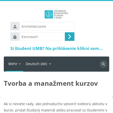
Zum Hauptinhalt
Anmeldename
Kennwort
Anmelden
Si študent UMB? Na prihlásenie klikni sem...
Mehr
Deutsch ‎(de)‎
Suchen
Tvorba a manažment kurzov
Blöcke
Abschlussbedingungen
Ak si neviete rady, ako jednoducho vytvoriť niektorú aktivitu v
kurze, pridať študijný materiál alebo pracovať so študentmi v