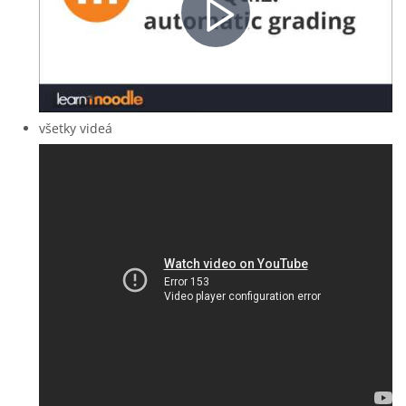
Video
abspielen
všetky videá