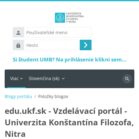
Preskočiť na hlavný obsah
Používateľské
meno
Heslo
Prihlásiť
sa
Si študent UMB? Na prihlásenie klikni sem...
Viac
Slovenčina ‎(sk)‎
Vyhľadá
Blogy portálu
Položky blogov
edu.ukf.sk - Vzdelávací portál -
Univerzita Konštantína Filozofa,
Nitra