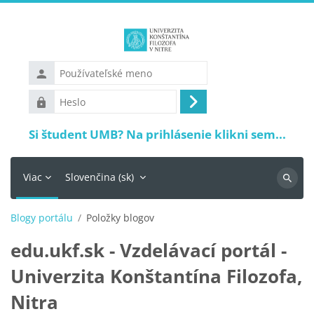
Preskočiť na hlavný obsah
Používateľské
meno
Heslo
Prihlásiť
sa
Si študent UMB? Na prihlásenie klikni sem...
Viac
Slovenčina ‎(sk)‎
Vyhľadá
Blogy portálu
Položky blogov
edu.ukf.sk - Vzdelávací portál -
Univerzita Konštantína Filozofa,
Nitra