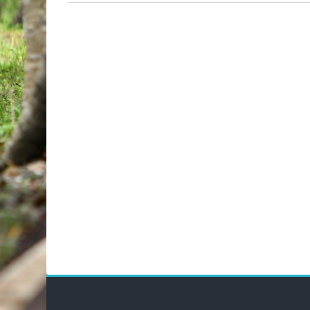
Blöcke
Blöc