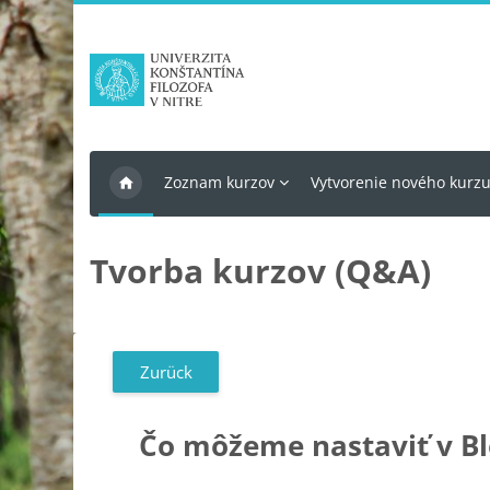
Zum Hauptinhalt
Zoznam kurzov
Vytvorenie nového kurz
Tvorba kurzov (Q&A)
Zurück
Čo môžeme nastaviť v B