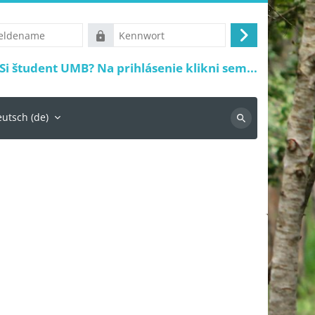
ame
Kennwort
Anmelden
Si študent UMB? Na prihlásenie klikni sem...
utsch ‎(de)‎
Suchen