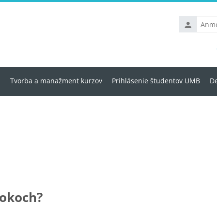
Anmelden
u
Tvorba a manažment kurzov
Prihlásenie študentov UMB
De
lokoch?